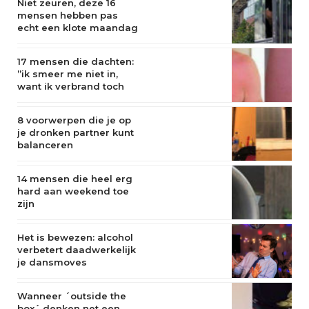
Niet zeuren, deze 16
mensen hebben pas
echt een klote maandag
17 mensen die dachten:
”ik smeer me niet in,
want ik verbrand toch
niet”
8 voorwerpen die je op
je dronken partner kunt
balanceren
14 mensen die heel erg
hard aan weekend toe
zijn
Het is bewezen: alcohol
verbetert daadwerkelijk
je dansmoves
Wanneer ´outside the
box´ denken net een