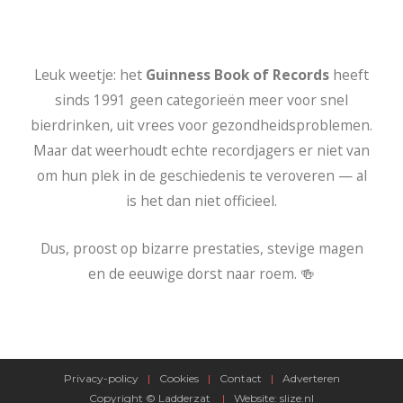
Leuk weetje: het
Guinness Book of Records
heeft
sinds 1991 geen categorieën meer voor snel
bierdrinken, uit vrees voor gezondheidsproblemen.
Maar dat weerhoudt echte recordjagers er niet van
om hun plek in de geschiedenis te veroveren — al
is het dan niet officieel.
Dus, proost op bizarre prestaties, stevige magen
en de eeuwige dorst naar roem. 🍻
Privacy-policy
|
Cookies
|
Contact
|
Adverteren
Copyright ©
Ladderzat
|
Website:
slize.nl