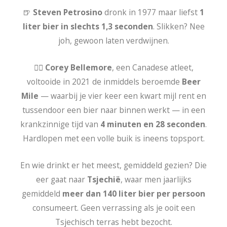
🍺
Steven Petrosino
dronk in 1977 maar liefst
1
liter bier in slechts 1,3 seconden
. Slikken? Nee
joh, gewoon laten verdwijnen.
🏃‍♂️
Corey Bellemore
, een Canadese atleet,
voltooide in 2021 de inmiddels beroemde
Beer
Mile
— waarbij je vier keer een kwart mijl rent en
tussendoor een bier naar binnen werkt — in een
krankzinnige tijd van
4 minuten en 28 seconden
.
Hardlopen met een volle buik is ineens topsport.
En wie drinkt er het meest, gemiddeld gezien? Die
eer gaat naar
Tsjechië
, waar men jaarlijks
gemiddeld
meer dan 140 liter bier per persoon
consumeert. Geen verrassing als je ooit een
Tsjechisch terras hebt bezocht.