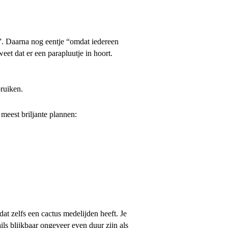
”. Daarna nog eentje “omdat iedereen
et dat er een parapluutje in hoort.
ruiken.
eest briljante plannen:
t zelfs een cactus medelijden heeft. Je
ails blijkbaar ongeveer even duur zijn als