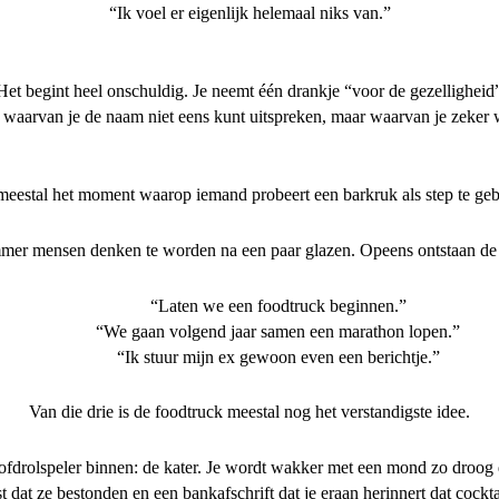
“Ik voel er eigenlijk helemaal niks van.”
Het begint heel onschuldig. Je neemt één drankje “voor de gezelligheid
s waarvan je de naam niet eens kunt uitspreken, maar waarvan je zeker we
 meestal het moment waarop iemand probeert een barkruk als step te geb
mmer mensen denken te worden na een paar glazen. Opeens ontstaan de m
“Laten we een foodtruck beginnen.”
“We gaan volgend jaar samen een marathon lopen.”
“Ik stuur mijn ex gewoon even een berichtje.”
Van die drie is de foodtruck meestal nog het verstandigste idee.
drolspeler binnen: de kater. Je wordt wakker met een mond zo droog da
t dat ze bestonden en een bankafschrift dat je eraan herinnert dat cockt