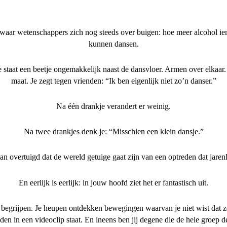
aar wetenschappers zich nog steeds over buigen: hoe meer alcohol iem
kunnen dansen.
Je staat een beetje ongemakkelijk naast de dansvloer. Armen over elkaa
maat. Je zegt tegen vrienden: “Ik ben eigenlijk niet zo’n danser.”
Na één drankje verandert er weinig.
Na twee drankjes denk je: “Misschien een klein dansje.”
van overtuigd dat de wereld getuige gaat zijn van een optreden dat jare
En eerlijk is eerlijk: in jouw hoofd ziet het er fantastisch uit.
e begrijpen. Je heupen ontdekken bewegingen waarvan je niet wist dat ze
en in een videoclip staat. En ineens ben jij degene die de hele groep d