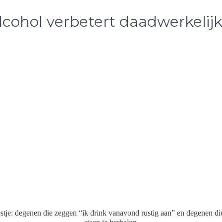
lcohol verbetert daadwerkelij
stje: degenen die zeggen “ik drink vanavond rustig aan” en degenen die