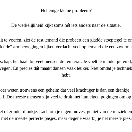
Het enige kleine probleem?
De werkelijkheid kijkt soms nét iets anders naar de situatie.
 te voeren, ziet de rest iemand die probeert een gladde stoeptegel te ont
vloeiende” armbewegingen lijken verdacht veel op iemand die een zwerm 
schap: het haalt bij veel mensen de rem eraf. Je voelt je minder gerem
gen. En precies dát maakt dansen vaak leuker. Niet omdat je techniek 
hebt.
er weten trouwens een geheim dat veel krachtiger is dan een drankje: n
elf. De meeste mensen zijn veel te druk met hun eigen pogingen om op 
t of zonder drankje. Lach om je eigen moves, geniet van de muziek en o
met de meeste perfecte pasjes, maar degene waarbij je het meeste plezi